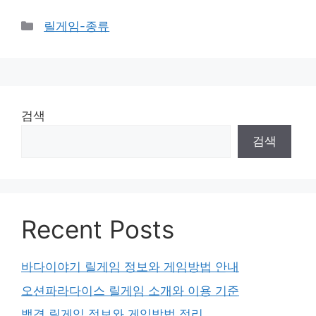
Categories
릴게임-종류
검색
검색
Recent Posts
바다이야기 릴게임 정보와 게임방법 안내
오션파라다이스 릴게임 소개와 이용 기준
백경 릴게임 정보와 게임방법 정리